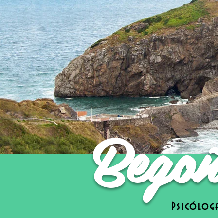
Begoñ
Psicóloga