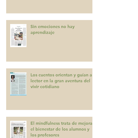
nuestros hijos”
Sin emociones no hay
aprendizaje
Los cuentos orientan y guían al
lector en la gran aventura del
vivir cotidiano
El mindfulness trata de mejorar
el bienestar de los alumnos y
los profesores