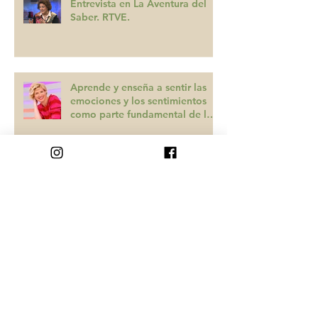
Entrevista en La Aventura del
Saber. RTVE.
Aprende y enseña a sentir las
emociones y los sentimientos
como parte fundamental de la
educación de
Educación emocional y para la
creatividad
Archivo
octubre de 2022
(1)
1 entrada
agosto de 2019
(3)
3 entradas