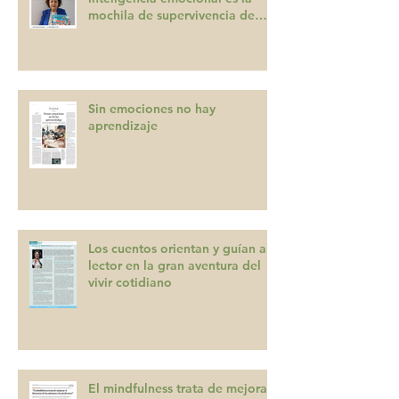
mochila de supervivencia de
nuestros hijos”
Sin emociones no hay
aprendizaje
Los cuentos orientan y guían al
lector en la gran aventura del
vivir cotidiano
El mindfulness trata de mejorar